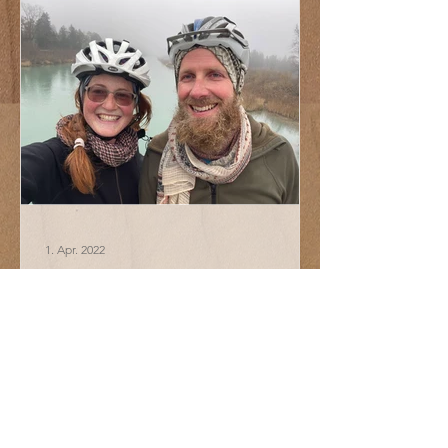
1. Apr. 2022
Daheim - ankommen und
wieder aufbrechen
ankommen langsam zurückkommen
antasten, vortasten, fühlen von
ungewohnt Gewohntem umgeben
daheim Pfefferminze, Alpenkräuter,...