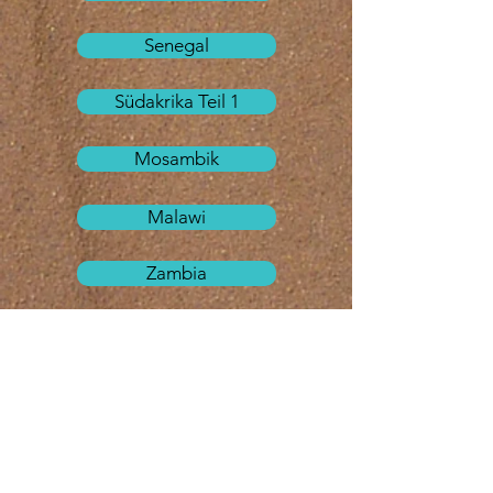
Senegal
Südakrika Teil 1
Mosambik
Malawi
Zambia
Zimbabwe
Botswana
Namibia