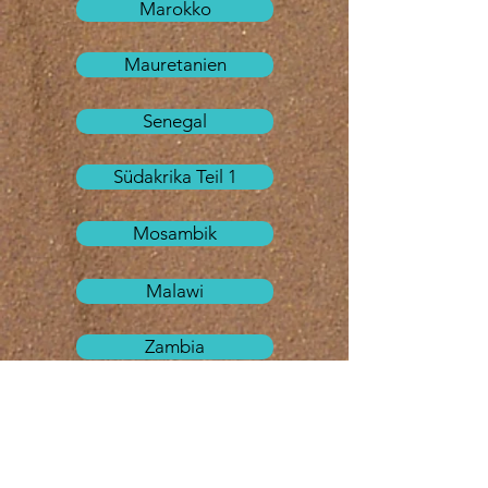
Marokko
Mauretanien
Senegal
Südakrika Teil 1
Mosambik
Malawi
Zambia
Zimbabwe
Botswana