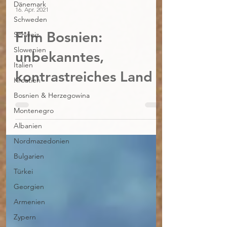
Dänemark
16. Apr. 2021
Schweden
Film Bosnien:
Schweiz
Slowenien
unbekanntes,
Italien
kontrastreiches Land
Kroatien
Bosnien & Herzegowina
Montenegro
Albanien
Nordmazedonien
Bulgarien
Türkei
Georgien
Armenien
Zypern