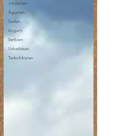
Jordanien
Ägypten
Sudan
Ungarn
Serbien
Usbekistan
Tadschikistan