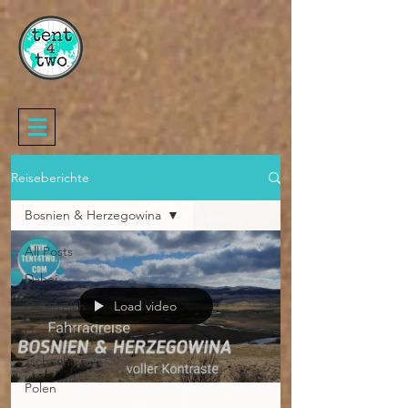
Reiseberichte
Bosnien & Herzegowina
All Posts
Dahei
Österreich
Load video
Deutschland
Tschechien
Polen