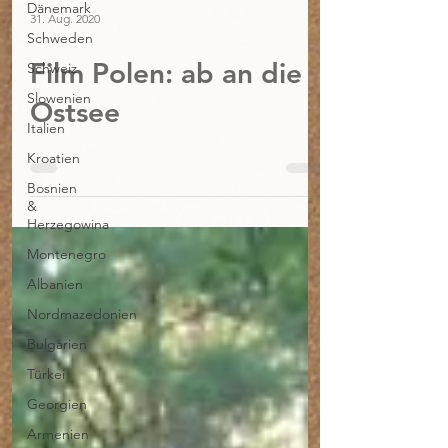
Dänemark
31. Aug. 2020
Schweden
Film Polen: ab an die
Schweiz
Slowenien
Ostsee
Italien
Kroatien
Bosnien
&
Herzegowina
Montenegro
Albanien
Nordmazedonien
Bulgarien
Türkei
Georgien
Armenien