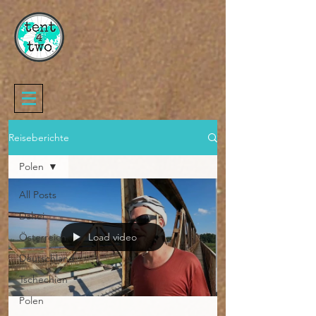
Reiseberichte
Polen
All Posts
Dahei
Österreich
Load video
Deutschland
Tschechien
Polen