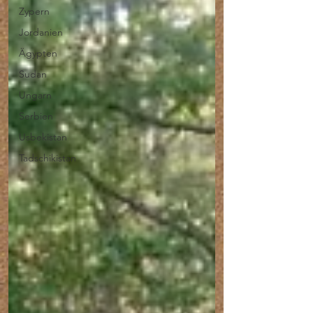
Zypern
Jordanien
Ägypten
Sudan
Ungarn
Serbien
Usbekistan
Tadschikistan