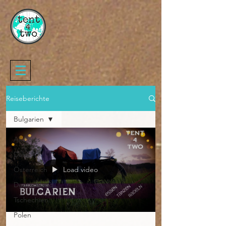
Reiseberichte
Bulgarien
All Posts
Dahei
Österreich
Load video
Deutschland
Tschechien
Polen