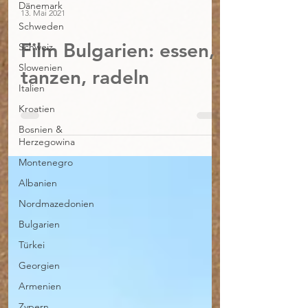
Dänemark
13. Mai 2021
Schweden
Film Bulgarien: essen,
Schweiz
Slowenien
tanzen, radeln
Italien
Kroatien
Bosnien &
Herzegowina
Montenegro
Albanien
Nordmazedonien
Bulgarien
Türkei
Georgien
Armenien
Zypern