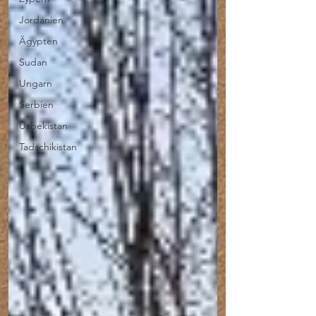
Jordanien
Ägypten
Sudan
Ungarn
Serbien
Usbekistan
Tadschikistan