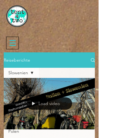
Reiseberichte
Slowenien
All Posts
Dahei
Österreich
Load video
Deutschland
Tschechien
Polen