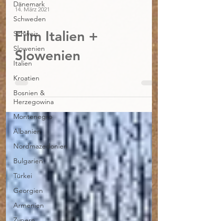
Dänemark
14. März 2021
Schweden
Film Italien +
Schweiz
Slowenien
Slowenien
Italien
Kroatien
Bosnien &
Herzegowina
Montenegro
Albanien
Nordmazedonien
Bulgarien
Türkei
Georgien
Armenien
Zypern