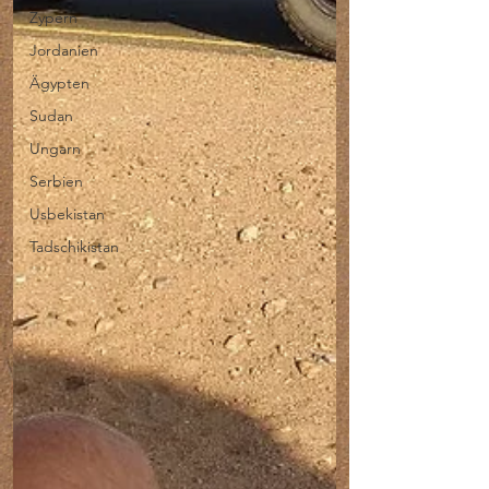
Zypern
Jordanien
Ägypten
Sudan
Ungarn
Serbien
Usbekistan
Tadschikistan