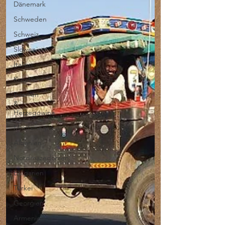
Dänemark
Schweden
Schweiz
Slowenien
Italien
Kroatien
Bosnien
&
Herzegowina
Montenegro
Albanien
Nordmazedonien
Bulgarien
Türkei
Georgien
Armenien