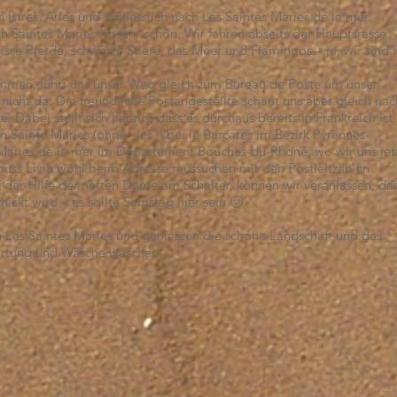
stres, Arles und schliesslich nach Les Saintes Maries de la mer.
h Saintes Maries ist sehr schön. Wir fahren abseits der Hauptsrasse
sse Pferde, schwarze Stiere, das Meer und Flamingos – ja, wir sind 
ommen, führt uns unser Weg gleich zum Bureau de Poste um unser
 nicht da. Die freundliche Postangestellte schaut uns aber gleich nac
 Dabei stellt sich heraus, dass es durchaus bereits in Frankreich ist,
n Sainte Maries (ohne „les“) bei le Barcares im Bezirk Pyrenees-
s Maries de la mer im Departement Bouches-du-Rhone, wo wir uns jet
muss Livia wohl beim Adresse raussuchen mit den Postleitzahlen
der Hilfe der netten Dame am Schalter, können wir veranlassen, da
hickt wird – es sollte Samstag hier sein 🙂
n Les Saintes Maries und geniessen die schöne Landschaft und das
wartung und Wäsche waschen.