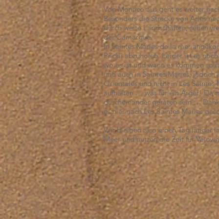
Von Monaco aus geht es weiter nach I
Besonders die Strecke von Arles nac
durch weite Landschaften, sehen wei
der Camargue.
In Saintes Maries de la mer angek
Päckli abzuholen. Leider ist es noch
wo es ist und wann es kommen sollte.
und auch in Saintes Maries, jedoch i
Orientales und nicht in Les Sainte
aufhalten … was für ein Ärger! Da 
durcheinander geraten sein … Dank 
es hier nach Les Saintes Maries gesc
Wir bleiben also einen Tag länger i
Meer und nutzen die Zeit für Velo