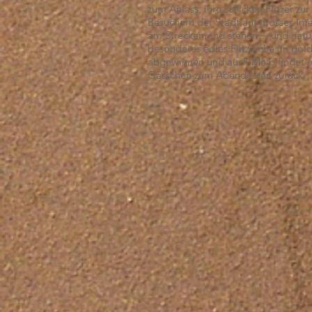
zum Anlass, ihre schicken Flitzer z
Besuchern der Stadt auf grosses Int
am Streckenrand stehen… und natürli
besonderes edles Flitzerche (in gol
abgewinnen und auch Meio findet es 
Gässchen zum Abendessen zurück.