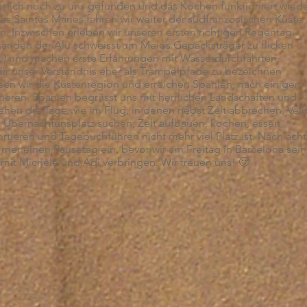
sslich noch zu uns gefunden und das Kochen funktioniert wied
es Saintes Maries fahren wir weiter der südfranzösischen Küste
. Inzwischen erleben wir unseren ersten richtigen Regentag,
anden der Alu schweisst um Meios Gepäcksträger zu flicken
) und machen erste Erfahrungen mit Wasserdurchfahrten,
ür unser Verständnis eher als Trampelpfade zu bezeichnen
ssen wir die Küstenregion und erreichen Spanien, nach einigen
neren. Spanien begrüsst uns mit herrlichen Landschaften und
en die Tage wie im Flug, in denen nebst Zelt abbrechen, Vel
 Übernachtunsplatz suchen, Zelt aufbauen, kochen, essen,
rtieren und Tagebuchführen nicht mehr viel Platz ist. Nach acht
 mer einen Pausetag ein, bevor wir am Freitag in Barcelona sein
it Michèle und Adi verbringen. Wir freuen uns! 🙂