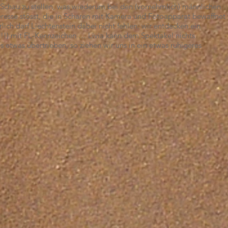
ur Schau zu stellen, was wiederum bei den (vornehmlich) männlichen
eresse stösst, die in Scharen mit Kamera und Fotoapparat bewaffnet
ch darf Liechtenstein dabei nicht fehlen: wir entdecken ein
d!!) mit FL-Kennzeichen … Livia kann dem Spektakel nichts
etwas übertrieben, so ziehen wir uns in ein etwas ruhigeres