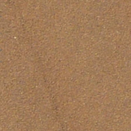
in
h,
zt
ss