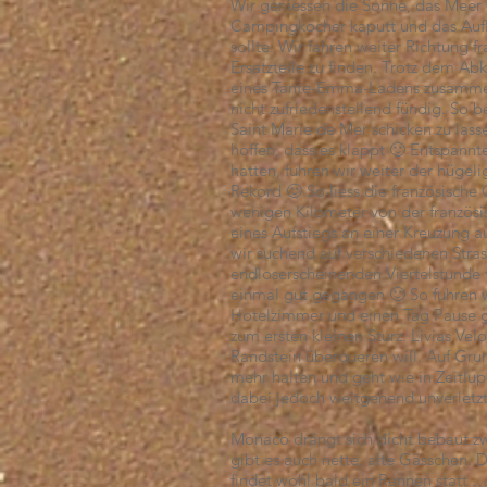
Wir geniessen die Sonne, das Meer 
Campingkocher kaputt und das Aufla
sollte. Wir fahren weiter Richtung
Ersatzteile zu finden. Trotz dem Ab
eines Tante-Emma-Ladens zusammen 
nicht zufriedenstellend fündig. So 
Saint Marie de Mer schicken zu lass
hoffen, dass es klappt 🙂 Entspannt
hatten, fuhren wir weiter der hügel
Rekord 🙂 So liess die französische
wenigen Kilometer von der französi
eines Aufstiegs an einer Kreuzung 
wir suchend auf verschiedenen Stras
endloserscheinenden Viertelstunde 
einmal gut gegangen 🙂 So fuhren 
Hotelzimmer und einen Tag Pause 
zum ersten kleinen Sturz. Livias Velo
Randstein überqueren will. Auf Gru
mehr halten und geht wie in Zeitl
dabei jedoch weitgehend unverletzt
Monaco drängt sich dicht bebaut 
gibt es auch nette, alte Gässchen. D
findet wohl bald ein Rennen statt 