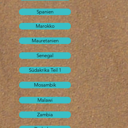
er
Spanien
Marokko
Mauretanien
o
Senegal
Südakrika Teil 1
Mosambik
Malawi
Zambia