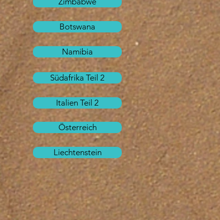
Zimbabwe
Botswana
Namibia
Südafrika Teil 2
Italien Teil 2
Österreich
Liechtenstein