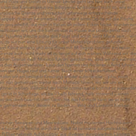
und Pizza und Gelati in Genua. Leider geht uns hier auch unser
den der Kameraakkus via Solarpenal funktioniert nicht so, wie es
 französische Grenze und versuchen unterwegs entsprechende
klappern diverser Feramentas (Sortiment eines Do-Its auf die Fläche
gequetscht), die man in Italien an jedem Ecken findet, wurden wir
beschlossen wir, uns die Sachen von zu Hause aus postlagernd nach
en. Nächste Woche sollte das Paket und wir in Saint Marie sein… wir
er, da wir nun eine Lösung für unser Materialproblem gefunden
igen Küste entlang und erreichten mit 88 Tageskilometer ein neuer
 Grenze auch nicht mehr all zu lange auf sich warten. Während wir die
schen Grenze nach Monaco fuhren, geschah es, dass wir uns währen
aus den Augen verloren. Laut den Namen des Anderen rufend fuhren
sen den Hügel rauf und runter. Nach einer schreckerfüllten,
trafen wir an besagter Kreuzung wieder aufeinander… phu, noch
wir nun gemeinsam weiter nach Monaco hinein, wo wir uns ein
gönnen wollen. Während der Hotelzimmersuche kommt es ausserd
 gerät in Schieflage, als sie – halb fahrend, halb stossend – einen
nd des doch beachtlichen Gewichts des Fahrrads kann sie es nicht
upe gemeinsam mit diesem zu Boden … Velo und Lenkerin bleiben
.
zwischen Seealpen und Meeresküste. Nebst modernen Hochhäusern
ie Formel-1-Strecke durch die Stadt ist teilweise ausgesteckt (es
… ?) Dies nehmen Autobesitzer aus diversen europäischen Ländern