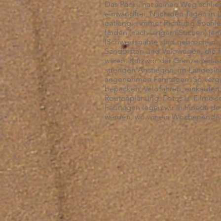
Das Päckli hat seinen Weg schlie
einwandfrei. Nach den Tagen in L
entlang – immer Richtung Spanien
finden (nach langem Suchen) jem
(Schweissnähte sind gebrochen…
Sandpisten und Velowegen, die f
wären. Kurz vor der Grenze verla
strengen Anstiegen, im Landesin
angenehmen Fahrtagen. So vergeh
bepacken, Velofahren, einkaufen,
Routenplanung, Fotos u. Filme so
Fahrtagen legen wir in Pineda de
werden, wo wir ein Wochenende m