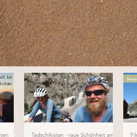
sten
Tadschikistan - raue Schönheit am
Fi