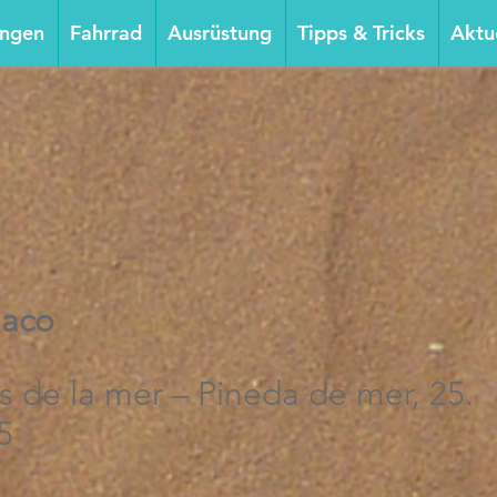
ungen
Fahrrad
Ausrüstung
Tipps & Tricks
Aktu
naco
s de la mer – Pineda de mer, 25.
5