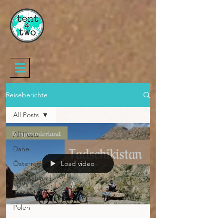
Reiseberichte
All Posts
All Posts
Dahei
Österreich
Load video
Deutschland
Tschechien
Polen