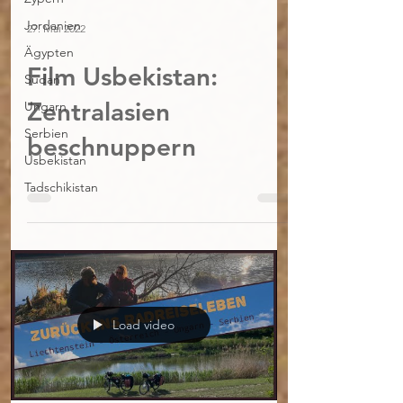
Jordanien
27. Mai 2022
Ägypten
Film Usbekistan:
Sudan
Zentralasien
Ungarn
Serbien
beschnuppern
Usbekistan
Tadschikistan
Load video