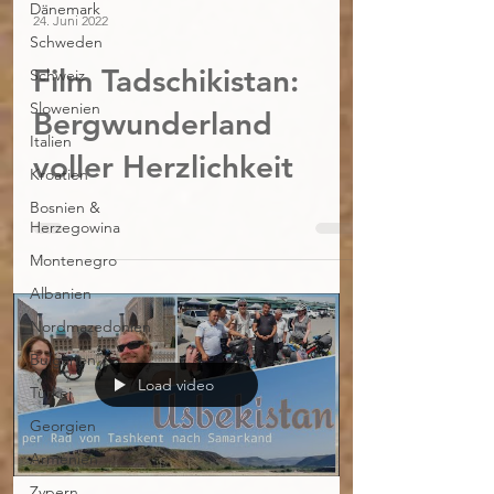
Dänemark
24. Juni 2022
Schweden
Film Tadschikistan:
Schweiz
Slowenien
Bergwunderland
Italien
voller Herzlichkeit
Kroatien
Bosnien &
Herzegowina
Montenegro
Albanien
Nordmazedonien
Bulgarien
Load video
Türkei
Georgien
Armenien
Zypern